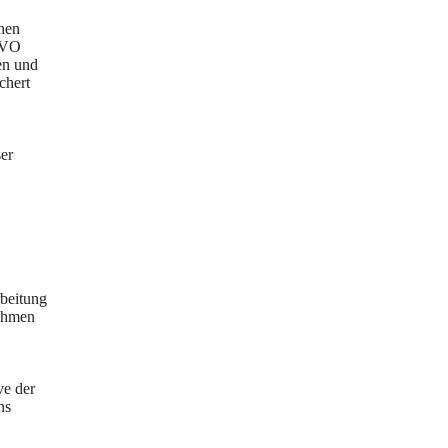
hnen
SGVO
ien und
chert
ser
beitung
nahmen
ve der
ns