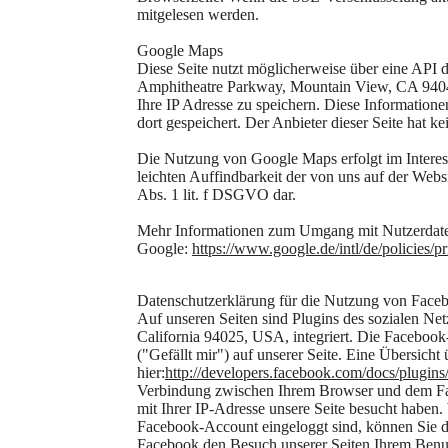
mitgelesen werden.
Google Maps
Diese Seite nutzt möglicherweise über eine API 
Amphitheatre Parkway, Mountain View, CA 9404
Ihre IP Adresse zu speichern. Diese Information
dort gespeichert. Der Anbieter dieser Seite hat k
Die Nutzung von Google Maps erfolgt im Interes
leichten Auffindbarkeit der von uns auf der Websi
Abs. 1 lit. f DSGVO dar.
Mehr Informationen zum Umgang mit Nutzerdaten
Google:
https://www.google.de/intl/de/policies/pr
Datenschutzerklärung für die Nutzung von Faceb
Auf unseren Seiten sind Plugins des sozialen N
California 94025, USA, integriert. Die Facebo
("Gefällt mir") auf unserer Seite. Eine Übersicht
hier:
http://developers.facebook.com/docs/plugins
Verbindung zwischen Ihrem Browser und dem Face
mit Ihrer IP-Adresse unsere Seite besucht habe
Facebook-Account eingeloggt sind, können Sie di
Facebook den Besuch unserer Seiten Ihrem Benutz