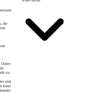
8
:
00
–
18
:
00
pressum
, die
teme
 zur
r Daten
sum
rde zu.
ies und
en kann
timmter