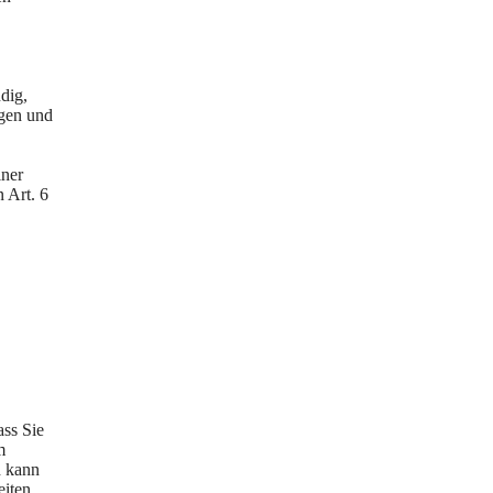
dig,
agen und
iner
n Art. 6
,
"
ass Sie
m
h kann
eiten