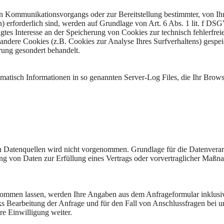
en Kommunikationsvorgangs oder zur Bereitstellung bestimmter, von I
 erforderlich sind, werden auf Grundlage von Art. 6 Abs. 1 lit. f D
igtes Interesse an der Speicherung von Cookies zur technisch fehlerfre
t andere Cookies (z.B. Cookies zur Analyse Ihres Surfverhaltens) gespei
rung gesondert behandelt.
omatisch Informationen in so genannten Server-Log Files, die Ihr Brow
 Datenquellen wird nicht vorgenommen. Grundlage für die Datenverar
tung von Daten zur Erfüllung eines Vertrags oder vorvertraglicher Maß
ommen lassen, werden Ihre Angaben aus dem Anfrageformular inklusi
 Bearbeitung der Anfrage und für den Fall von Anschlussfragen bei u
re Einwilligung weiter.