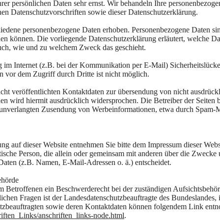
hrer persönlichen Daten sehr ernst. Wir behandeln Ihre personenbezog
chen Datenschutzvorschriften sowie dieser Datenschutzerklärung.
hiedene personenbezogene Daten erhoben. Personenbezogene Daten si
rden können. Die vorliegende Datenschutzerklärung erläutert, welche Da
 auch, wie und zu welchem Zweck das geschieht.
g im Internet (z.B. bei der Kommunikation per E-Mail) Sicherheitslück
 vor dem Zugriff durch Dritte ist nicht möglich.
t veröffentlichten Kontaktdaten zur übersendung von nicht ausdrückl
en wird hiermit ausdrücklich widersprochen. Die Betreiber der Seiten 
der unverlangten Zusendung von Werbeinformationen, etwa durch Spam-M
tung auf dieser Website entnehmen Sie bitte dem Impressum dieser Webs
ristische Person, die allein oder gemeinsam mit anderen über die Zwecke
aten (z.B. Namen, E-Mail-Adressen o. ä.) entscheidet.
ehörde
dem Betroffenen ein Beschwerderecht bei der zuständigen Aufsichtsbehör
lichen Fragen ist der Landesdatenschutzbeauftragte des Bundeslandes,
hutzbeauftragten sowie deren Kontaktdaten können folgendem Link en
ften_Links/anschriften_links-node.html
.