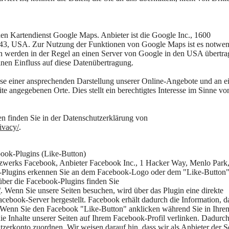
den Kartendienst Google Maps. Anbieter ist die Google Inc., 1600
3, USA. Zur Nutzung der Funktionen von Google Maps ist es notwen
en werden in der Regel an einen Server von Google in den USA übertr
einen Einfluss auf diese Datenübertragung.
se einer ansprechenden Darstellung unserer Online-Angebote und an e
te angegebenen Orte. Dies stellt ein berechtigtes Interesse im Sinne vo
 finden Sie in der Datenschutzerklärung von
ivacy/
.
ook-Plugins (Like-Button)
etzwerks Facebook, Anbieter Facebook Inc., 1 Hacker Way, Menlo Park
ok-Plugins erkennen Sie an dem Facebook-Logo oder dem "Like-Button
 über die Facebook-Plugins finden Sie
/
. Wenn Sie unsere Seiten besuchen, wird über das Plugin eine direkte
book-Server hergestellt. Facebook erhält dadurch die Information, d
n. Wenn Sie den Facebook "Like-Button" anklicken während Sie in Ihre
e Inhalte unserer Seiten auf Ihrem Facebook-Profil verlinken. Dadurc
erkonto zuordnen. Wir weisen darauf hin, dass wir als Anbieter der S