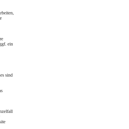
rbeiten,
e
re
gf. ein
es sind
hs
zelfall
ite