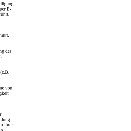
illigung
per E-
ührt.
ührt.
ng des
.
(z.B.
ine von
gkeit
r
indung
n Ihrer
en