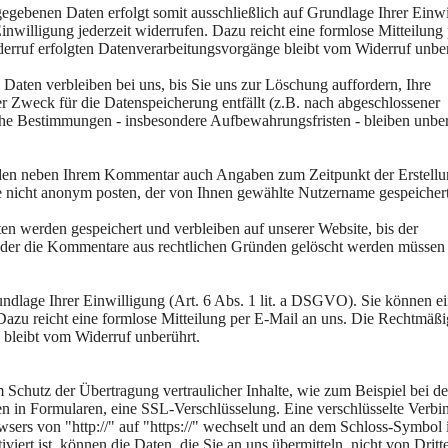
gegebenen Daten erfolgt somit ausschließlich auf Grundlage Ihrer Einw
inwilligung jederzeit widerrufen. Dazu reicht eine formlose Mitteilung 
erruf erfolgten Datenverarbeitungsvorgänge bleibt vom Widerruf unber
aten verbleiben bei uns, bis Sie uns zur Löschung auffordern, Ihre
r Zweck für die Datenspeicherung entfällt (z.B. nach abgeschlossener
che Bestimmungen - insbesondere Aufbewahrungsfristen - bleiben unber
rden neben Ihrem Kommentar auch Angaben zum Zeitpunkt der Erstellu
 nicht anonym posten, der von Ihnen gewählte Nutzername gespeichert
 werden gespeichert und verbleiben auf unserer Website, bis der
 oder die Kommentare aus rechtlichen Gründen gelöscht werden müssen 
ndlage Ihrer Einwilligung (Art. 6 Abs. 1 lit. a DSGVO). Sie können e
. Dazu reicht eine formlose Mitteilung per E-Mail an uns. Die Rechtmäßi
 bleibt vom Widerruf unberührt.
 Schutz der Übertragung vertraulicher Inhalte, wie zum Beispiel bei de
n in Formularen, eine SSL-Verschlüsselung. Eine verschlüsselte Verb
wsers von "http://" auf "https://" wechselt und an dem Schloss-Symbol i
iert ist, können die Daten, die Sie an uns übermitteln, nicht von Dritt