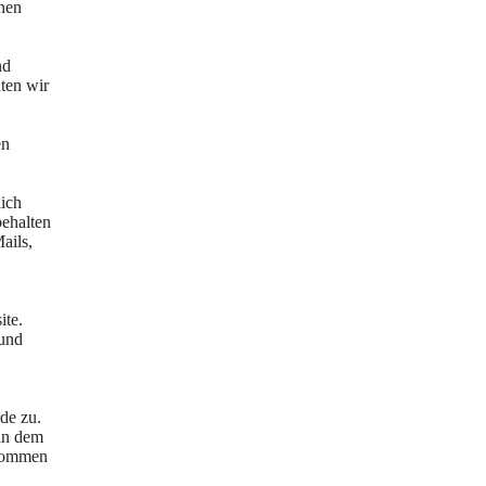
enen
nd
ten wir
en
ich
behalten
ails,
ite.
 und
de zu.
 in dem
tnommen