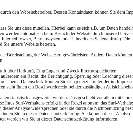
gt durch den Websitebetreiber. Dessen Kontaktdaten können Sie dem Im
s Sie uns diese mitteilen. Hierbei kann es sich z.B. um Daten handeln
ten werden automatisch beim Besuch der Website durch unsere IT-Sys
. Internetbrowser, Betriebssystem oder Uhrzeit des Seitenaufrufs). Die
d Sie unsere Website betreten.
reie Bereitstellung der Website zu gewährleisten. Andere Daten können
n.
kunft über Herkunft, Empfänger und Zweck Ihrer gespeicherten
 außerdem ein Recht, die Berichtigung, Sperrung oder Löschung diese
zum Thema Datenschutz können Sie sich jederzeit unter der im Impres
n steht Ihnen ein Beschwerderecht bei der zuständigen Aufsichtsbehö
lten statistisch ausgewertet werden. Das geschieht vor allem mit Cook
 Ihres Surf-Verhaltens erfolgt in der Regel anonym; das Surf-Verhalt
n dieser Analyse widersprechen oder sie durch die Nichtbenutzung bes
u finden Sie in dieser Datenschutzerklärung. Sie können dieser Analyse
en werden wir Sie in dieser Datenschutzerklärung informieren.